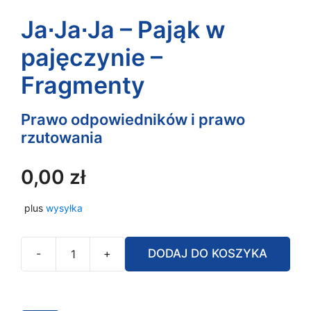
Ja∙Ja∙Ja – Pająk w
pajęczynie –
Fragmenty
Prawo odpowiedników i prawo
rzutowania
0,00
zł
plus
wysyłka
-
+
DODAJ DO KOSZYKA
ilość
Ja∙Ja∙Ja
-