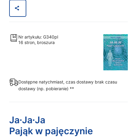
Pająk
w
pajęczynie
-
Fragmenty
Nr artykułu: G340pl
16 stron, broszura
Dostępne natychmiast, czas dostawy brak czasu
dostawy (np. pobieranie) **
Ja∙Ja∙Ja
Pająk w pajęczynie