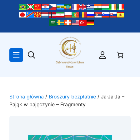
Przejdź
do
treści
Strona główna
/
Broszury bezpłatnie
/ Ja∙Ja∙Ja –
Pająk w pajęczynie – Fragmenty