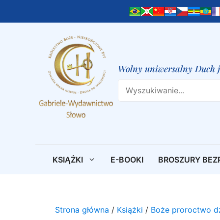
Przejdź
do
treści
Wolny uniwersalny Duch jes
Search
KSIĄŻKI
E-BOOKI
BROSZURY BEZ
Strona główna
/
Książki
/
Boże proroctwo dz