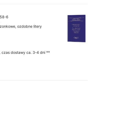
358-6
L
szonkowe, ozdobne litery
 czas dostawy ca. 3-4 dni **