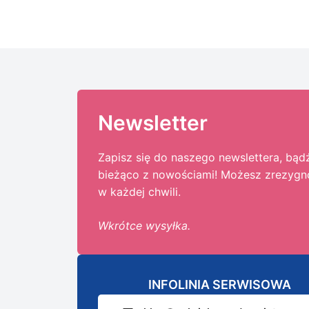
Newsletter
Zapisz się do naszego newslettera, bąd
bieżąco z nowościami! Możesz zrezyg
w każdej chwili.
Wkrótce wysyłka.
INFOLINIA SERWISOWA