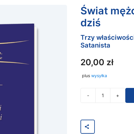
Świat mężc
dziś
Trzy właściwości
Satanista
20,00
zł
plus
wysyłka
-
+
ilość
Świat
mężczyzn
–
wczoraj