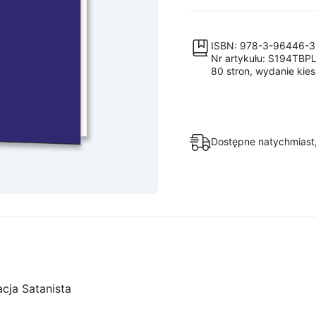
i
dziś
ISBN: 978-3-96446-
Nr artykułu: S194TBP
80 stron, wydanie kie
Dostępne natychmiast,
cja Satanista