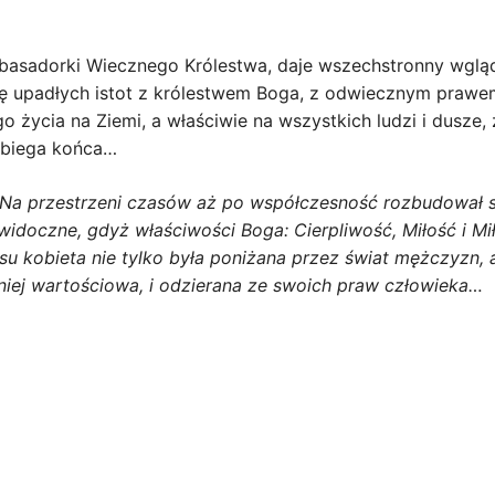
 ambasadorki Wiecznego Królestwa, daje wszechstronny wgl
upadłych istot z królestwem Boga, z odwiecznym prawem mi
o życia na Ziemi, a właściwie na wszystkich ludzi i dusze, 
dobiega końca…
 Na przestrzeni czasów aż po współczesność rozbudował si
 widoczne, gdyż właściwości Boga: Cierpliwość, Miłość i M
 kobieta nie tylko była poniżana przez świat mężczyzn, al
niej wartościowa, i odzierana ze swoich praw człowieka…