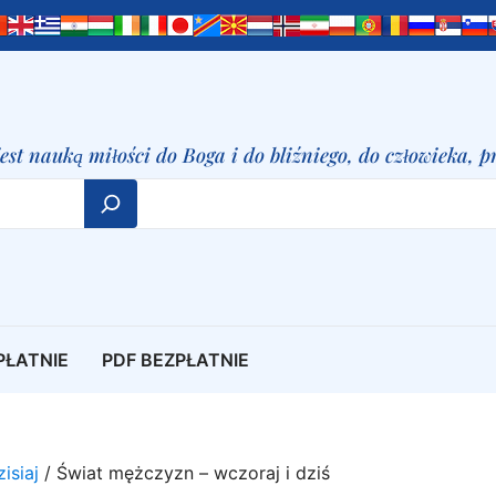
t nauką miłości do Boga i do bliźniego, do człowieka, pr
PŁATNIE
PDF BEZPŁATNIE
isiaj
/ Świat mężczyzn – wczoraj i dziś