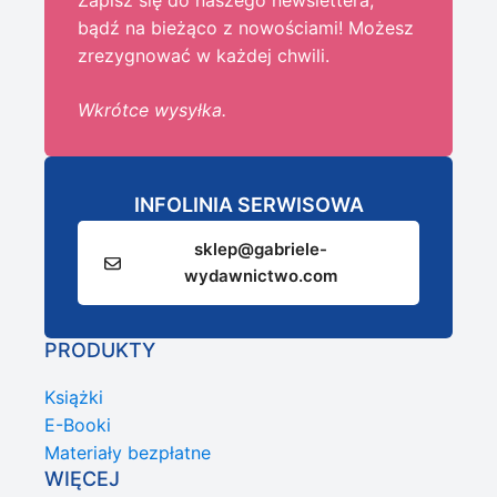
Zapisz się do naszego newslettera,
bądź na bieżąco z nowościami! Możesz
zrezygnować w każdej chwili.
Wkrótce wysyłka.
INFOLINIA SERWISOWA
sklep@gabriele-
wydawnictwo.com
PRODUKTY
Książki
E-Booki
Materiały bezpłatne
WIĘCEJ