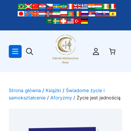
Przejdź
do
treści
Strona główna
/
Książki
/
Świadome życie i
samokształcenie
/
Aforyzmy
/ Życie jest jednością