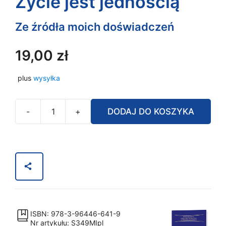
Życie jest jednością
Ze źródła moich doświadczeń
19,00
zł
plus
wysyłka
-
+
DODAJ DO KOSZYKA
ilość
Życie
jest
jednością
ISBN: 978-3-96446-641-9
Nr artykułu: S349MIpl