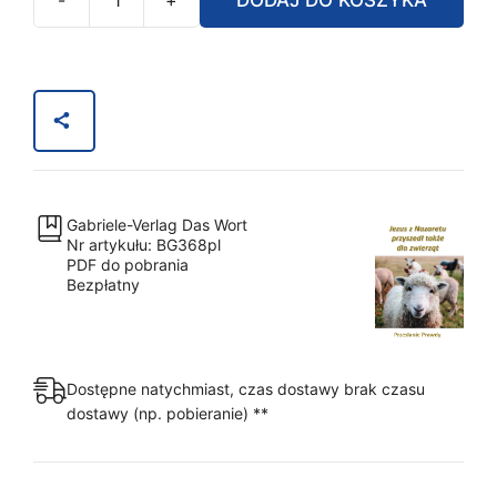
ilość
PDF
-
Jezus
z
Nazaretu
przyszedł
także
Gabriele-Verlag Das Wort
dla
Nr artykułu: BG368pl
zwierząt
PDF do pobrania
Bezpłatny
[Digital]
Dostępne natychmiast, czas dostawy brak czasu
dostawy (np. pobieranie) **