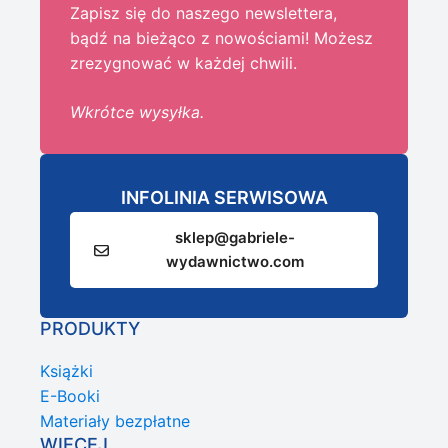
Zapisz się do naszego newslettera,
bądź na bieżąco z nowościami! Możesz
zrezygnować w każdej chwili.
Wkrótce wysyłka.
INFOLINIA SERWISOWA
sklep@gabriele-
wydawnictwo.com
PRODUKTY
Książki
E-Booki
Materiały bezpłatne
WIĘCEJ